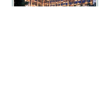
5-Sterne-Wellnesshotel
Erstes 5 Sterne Hotel im Bayr. Wald mit größter
Hotel-Badelandschaft in Bayern!
ZUM WELLNESSHOTEL
Urlaubskatalog