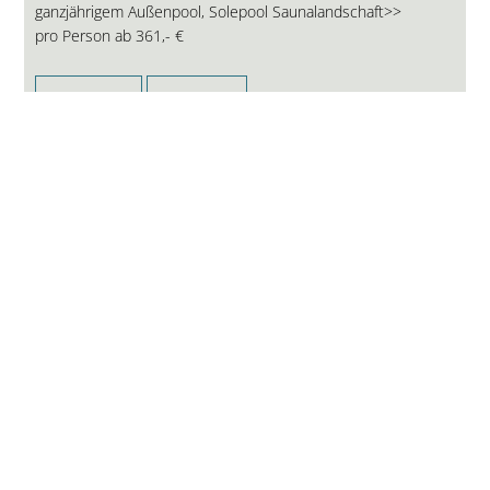
ganzjährigem Außenpool, Solepool Saunalandschaft>>
pro Person ab
361,- €
ANFRAGE
WEBSITE
5-Sterne-Hotel in Bayern