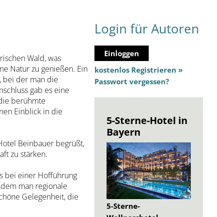
Login für Autoren
Einloggen
erischen Wald, was
öne Natur zu genießen. Ein
kostenlos Registrieren »
, bei der man die
Passwort vergessen?
schluss gab es eine
 die berühmte
nen Einblick in die
5-Sterne-Hotel in
Bayern
Hotel Beinbauer begrüßt,
ft zu stärken.
s bei einer Hofführung
i dem man regionale
schöne Gelegenheit, die
5-Sterne-