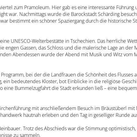
nviertel zum Pramoleum. Hier gab es eine interessante Führung
hlight war. Nachmittags wurde die Barockstadt Schärding besucht
war bestimmt ein schöner Spaziergang durch die historische S
 eine UNESCO-Welterbestätte in Tschechien. Das herrliche Wett
ie engen Gassen, das Schloss und die malerische Lage an der 
genden Abendessen wurde der Abend mit Musik und Witz vom M
Programm, bei der die Landfrauen die Schönheit des Flusses 
, ein bedeutendes Kloster, bot Einblicke in die religiöse Gesch
wo eine Bummelzugfahrt die Stadt erkunden ließ – eine bequeme
 Kirchenführung mit anschließendem Besuch im Bräustüberl mit 
uhandwerk hautnah erleben und den Tag in geselliger Runde aus
nbauer. Trotz des Abschieds war die Stimmung optimistisch, u
bnisse zu sammeln.