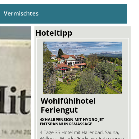
Vermischtes
Hoteltipp
Wohlfühlhotel
Feriengut
4XHALBPENSION MIT HYDRO JET
ENTSPANNUNGSMASSAGE
4 Tage 3S Hotel mit Hallenbad, Sauna,
Wellness, Wander/Radwege, Entspannen