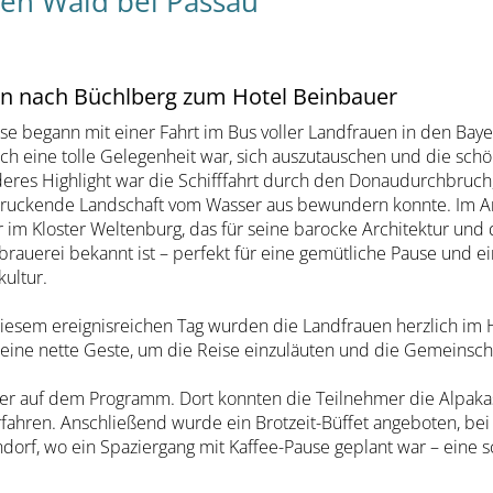
hen Wald bei Passau
en nach Büchlberg zum Hotel Beinbauer
se begann mit einer Fahrt im Bus voller Landfrauen in den Bay
ich eine tolle Gelegenheit war, sich auszutauschen und die sch
eres Highlight war die Schifffahrt durch den Donaudurchbruch
ruckende Landschaft vom Wasser aus bewundern konnte. Im An
r im Kloster Weltenburg, das für seine barocke Architektur und
brauerei bekannt ist – perfekt für eine gemütliche Pause und ei
kultur.
iesem ereignisreichen Tag wurden die Landfrauen herzlich im 
ne nette Geste, um die Reise einzuläuten und die Gemeinscha
er auf dem Programm. Dort konnten die Teilnehmer die Alpaka
fahren. Anschließend wurde ein Brotzeit-Büffet angeboten, be
dorf, wo ein Spaziergang mit Kaffee-Pause geplant war – eine 