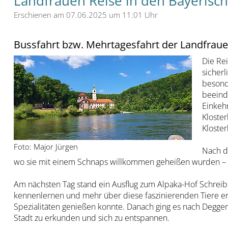
Landfrauen Reise in den Bayerisc
Erschienen am 07.06.2025 um 11:01 Uhr
Bussfahrt bzw. Mehrtagesfahrt der Landfrau
Die Rei
sicherl
besond
beeind
Einkeh
Kloster
Kloster
Foto: Major Jürgen
Nach d
wo sie mit einem Schnaps willkommen geheißen wurden – ei
Am nächsten Tag stand ein Ausflug zum Alpaka-Hof Schreib
kennenlernen und mehr über diese faszinierenden Tiere er
Spezialitäten genießen konnte. Danach ging es nach Deggen
Stadt zu erkunden und sich zu entspannen.