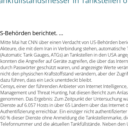
nkfüllstandsmesser in Tankstellen öf
-Behörden berichtet. ...
Mitte Mai hat CNN über einen Verdacht von US-Behörden beri
Akteure, die mit dem Iran in Verbindung stehen, automatische
(Automatic Tank Gauges, ATGs) an Tankstellen in den USA ange
konnten die Angreifer auf Geräte zugreifen, die über das Inter
durch Passwörter geschützt waren, und angezeigte Werte verän
nicht den physischen Kraftstoffstand verändern, aber der Zugri
dazu führen, dass ein Leck unentdeckt bleibt.
Censys, einer der führenden Anbieter von Internet Intelligence,
Management und Threat Hunting, hat diesen Bericht zum Anlass
genommen. Das Ergebnis: Zum Zeitpunkt der Untersuchung wa
Dienste auf 6.057 Hosts in über 65 Ländern über das Internet 
Authentifizierung erreichbar. Ein einziger nicht authentifizierter
60 % dieser Dienste ohne Anmeldung die Tankstellenmarke, die
Telefonnummer und die aktuellen Tankfüllstände. Neben den 