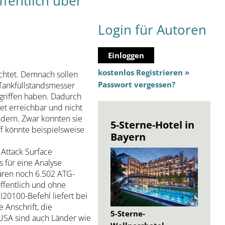
fentlich über
Login für Autoren
Einloggen
kostenlos Registrieren »
chtet. Demnach sollen
Passwort vergessen?
 Tankfüllstandsmesser
griffen haben. Dadurch
net erreichbar und nicht
dern. Zwar konnten sie
5-Sterne-Hotel in
ff könnte beispielsweise
Bayern
 Attack Surface
 für eine Analyse
ren noch 6.502 ATG-
öffentlich und ohne
 I20100-Befehl liefert bei
 Anschrift, die
5-Sterne-
USA sind auch Länder wie